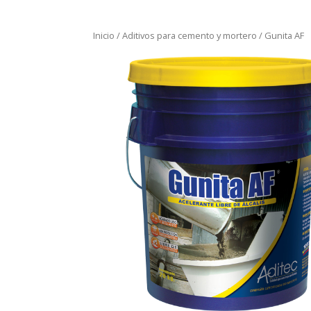
Inicio
/
Aditivos para cemento y mortero
/ Gunita AF