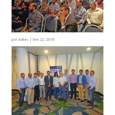
por
Aditec
|
Ene 22, 2018